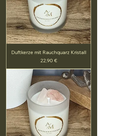
Duftkerze mit Rauchquarz Kristall
Preis
22,90 €