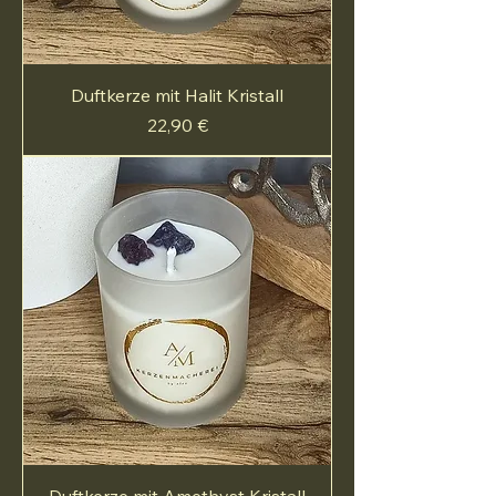
Duftkerze mit Halit Kristall
Preis
22,90 €
Duftkerze mit Amethyst Kristall