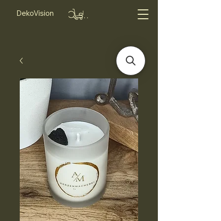
DekoVision
Suche...