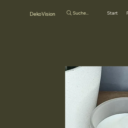
Suche...
Start
DekoVision