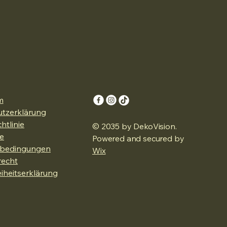
m
tzerklärung
htlinie
© 2035 by DekoVision.
e
Powered and secured by
sbedingungen
Wix
recht
eiheitserklärung