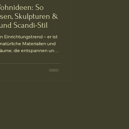
Wohnideen: So
sen, Skulpturen &
und Scandi-Stil
n Einrichtungstrend – er ist
, natürliche Materialien und
Räume, die entspannen und
In diesem Artikel zeigen wir,
en und dekorativen
Scandi-Stil ein
 minimalistische Wohnideen
htigen Vasen wählen für
Vasen sind nicht nur