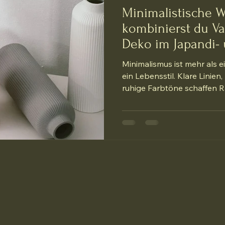
Minimalistische 
kombinierst du Va
Deko im Japandi- 
Minimalismus ist mehr als ei
ein Lebensstil. Klare Linien
ruhige Farbtöne schaffen 
gleichzeitig stilvoll wirken. 
wie du mit Vasen, Skulptur
Elementen im Japandi- und 
harmonisches Zuhause und
gestalten kannst. 1. Die ric
minimalistische Wohnideen 
Blumenhalter – sie