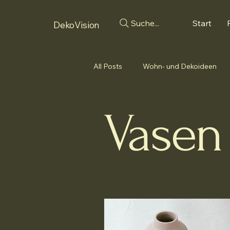
Suche...
Start
DekoVision
All Posts
Wohn- und Dekoideen
Scandi
Japandi
Kerzen
Vasen