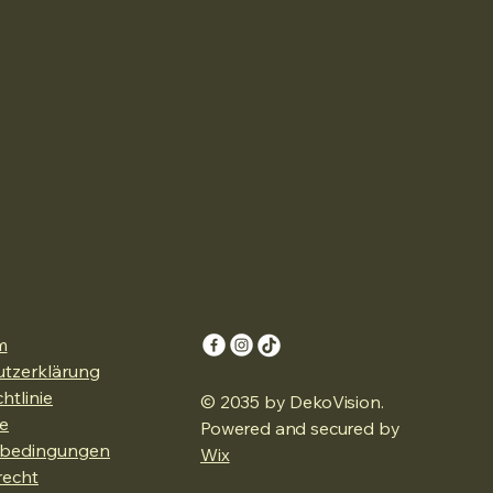
m
tzerklärung
htlinie
© 2035 by DekoVision.
e
Powered and secured by
sbedingungen
Wix
recht