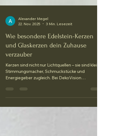
Alexander Megel
22. Nov. 2025
3 Min. Lesezeit
Wie besondere Edelstein-Kerzen
und Glaskerzen dein Zuhause
verzauber
Kerzen sind nicht nur Lichtquellen – sie sind kleine
Stimmungsmacher, Schmuckstücke und
Energiegeber zugleich. Bei DekoVision
kombinieren wir hochwertige Sojawachs-Kerzen
mit echten Edelsteinen oder stilvollem Glas, um
dir ein ganz besonderes Deko-Erlebnis zu bieten.
In diesem Artikel zeigen wir, warum diese Kerzen
nicht einfach „nur brennen“, sondern dein
Zuhause auf eine sanfte, stilvolle Weise
verändern können. 1. Die Magie der Edelstein-