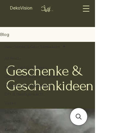
DekoVision
Suche...
Blog
Geschenke & Geschenkideen
All Posts
Geschenke &
Wohn- und Dekoideen
Geschenke & Geschenkideen
Geschenkideen
Wellness & Entspannung
DIY & Handgemacht
Vasen
Scandi
Japandi
Kerzen