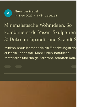
Alexander Megel
14. Nov. 2025
1 Min. Lesezeit
Minimalistische Wohnideen: So
kombinierst du Vasen, Skulpturen
& Deko im Japandi- und Scandi-Stil
Minimalismus ist mehr als ein Einrichtungstrend –
er ist ein Lebensstil. Klare Linien, natürliche
Materialien und ruhige Farbtöne schaffen Räume,
die entspannen und gleichzeitig stilvoll wirken. In
diesem Artikel zeigen wir, wie du mit Vasen,
Skulpturen und dekorativen Elementen im
Japandi- und Scandi-Stil ein harmonisches
Zuhause und minimalistische Wohnideen