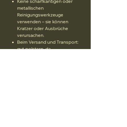
Keine scharfkantigen oder
metallischen
Reinigungswerkzeuge
verwenden – sie können
Kratzer oder Ausbrüche
verursachen.
Beim Versand und Transport:
gut polstern, da
Keramik/Stoneware bei
Stürzen splittern oder reißen
kann.
Alexander Megel
Hüttenbuscher Strasse 38
27726 Worpswede
kerzenmacherei.am@gmail.com