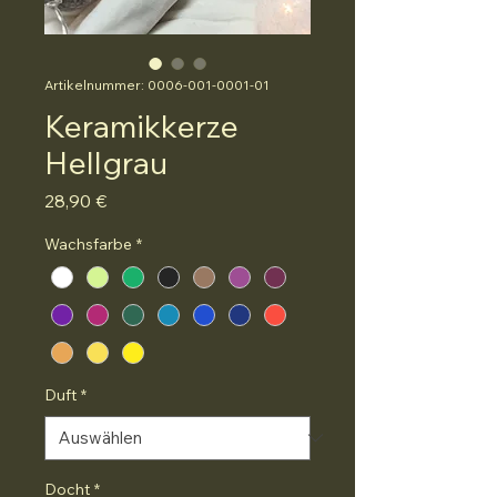
Artikelnummer: 0006-001-0001-01
Keramikkerze
Hellgrau
Preis
28,90 €
Wachsfarbe
*
Duft
*
Docht
*