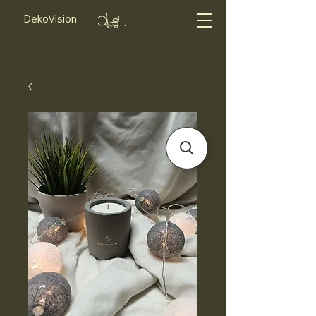
DekoVision
Suche...