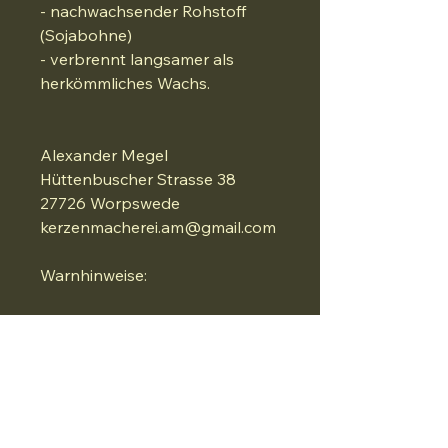
- nachwachsender Rohstoff
(Sojabohne)
- verbrennt langsamer als
herkömmliches Wachs.
Alexander Megel
Hüttenbuscher Strasse 38
27726 Worpswede
kerzenmacherei.am@gmail.com
Warnhinweise:
Einige Düfte können allergische
Reaktionen hervorrufen.
Brennende Kerzen niemals
unbeaufsichtigt lassen. Von
Kindern und Haustieren
fernhalten. Von entzündlichen