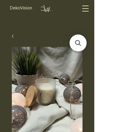
DekoVision
Suche...