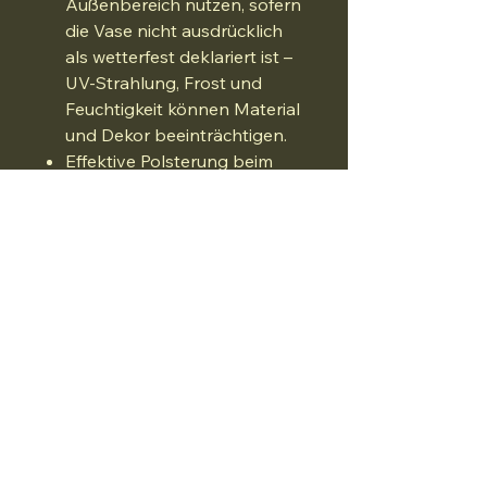
Außenbereich nutzen, sofern
die Vase nicht ausdrücklich
als wetterfest deklariert ist –
UV-Strahlung, Frost und
Feuchtigkeit können Material
und Dekor beeinträchtigen.
Effektive Polsterung beim
Versand – Porzellan kann bei
Stößen reißen oder
absplittern.
Alexander Megel
Hüttenbuscher Strasse 38
27726 Worpswede
kerzenmacherei.am@gmail.com
VERSANDINFO